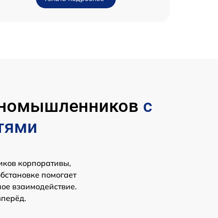
диномышленников
с
тями
иков корпоративы,
обстановке помогает
ное взаимодействие.
вперёд.