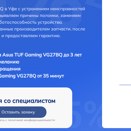
Q в Уфе с устранением неисправностей
выявляем причины поломки, заменяем
ботоспособность устройства.
анные производителем запчасти, после
 и предоставляем гарантию.
 Asus TUF Gaming VG27BQ до 3 лет
 желанию
бращения
Gaming VG27BQ от 35 минут
я со специалистом
Оставить заявку
есь c
политикой конфиденциальности