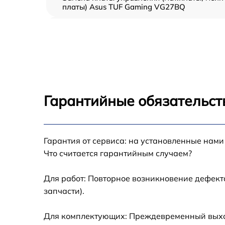
платы) Asus TUF Gaming VG27BQ
Ремонт цепи питания Asus TUF Gaming
VG27BQ
Прошивка блока управления Asus TUF
Gaming VG27BQ
Замена лампы подсветки Asus TUF Gaming
VG27BQ
Гарантийные обязательст
Ремонт блока управления Asus TUF Gaming
VG27BQ
Замена блока питания Asus TUF Gaming
Гарантия от сервиса: на установленные нами
VG27BQ
Что считается гарантийным случаем?
Замена электронных компонентов Asus TUF
Gaming VG27BQ
Для работ: Повторное возникновение дефект
запчасти).
Для комплектующих: Преждевременный выход 