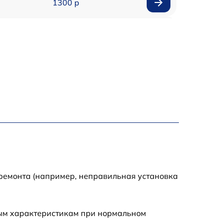
1300 р
1800 р
700 р
1400 р
700 р
1500 р
1900 р
 ремонта (например, неправильная установка
ным характеристикам при нормальном