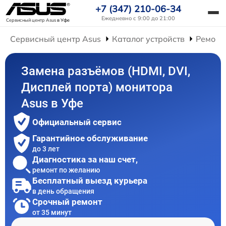
+7 (347) 210-06-34
Ежедневно с 9:00 до 21:00
Сервисный центр Asus
в Уфе
Сервисный центр Asus
Каталог устройств
Ремонт
Замена разъёмов (HDMI, DVI,
Дисплей порта) монитора
Asus в Уфе
Официальный сервис
Гарантийное обслуживание
до 3 лет
Диагностика за наш счет,
ремонт по желанию
Бесплатный выезд курьера
в день обращения
Срочный ремонт
от 35 минут