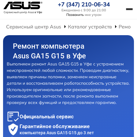
+7 (347) 210-06-34
Ежедневно с 9:00 до 21:00
Сервисный центр Asus
в Уфе
Позвонить
мне утром
Сервисный центр Asus
Каталог устройств
Ремонт
Ремонт компьютера
Asus GA15 G15 в Уфе
Выполняем ремонт Asus GA15 G15 в Уфе с устранением
неисправностей любой сложности. Проводим диагностику,
выявляем причины поломки, заменяем неисправные
детали и восстанавливаем работоспособность устройства.
Используем оригинальные или рекомендованные
производителем запчасти, после ремонта выполняем
проверку всех функций и предоставляем гарантию.
Официальный сервис
Гарантийное обслуживание
компьютера Asus GA15 G15 до 3 лет