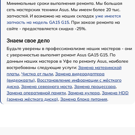
Минимальные сроки выполнения ремонта. Мы большая
сеть мастерских техники Asus. Мы имеем более 20 тыс.
запчастей. И возможно на наших складах
уже имеется
запчасть на модель GA15 G15
. При заказе ремонта на
сайте - предоставляется скидка -25%.
Знаем свое дело
Будьте уверены в профессионализме наших мастеров - они
с уверенностью выполнят ремонт Asus GA15 G15. По
данным наших мастеров в Уфе по ремонту Asus, наиболее
востребованы следующие услуги:
Замена материнской
платы
,
Чистка от пыли
,
Замена видеоадаптера
(видеокарты)
,
Восстановление информации с жёсткого
диска
,
Замена северного моста
,
Замена процессора
,
Замена оперативной памяти
,
Замена кулера
,
Замена HDD
(замена жёсткого диска)
,
Замена блока питания
.