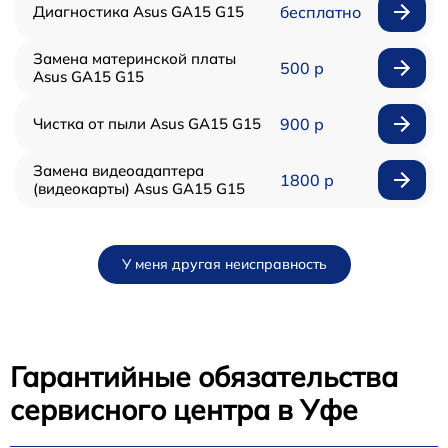
Диагностика Asus GA15 G15
бесплатно
Замена материнской платы
500 р
Asus GA15 G15
Чистка от пыли Asus GA15 G15
900 р
Замена видеоадаптера
1800 р
(видеокарты) Asus GA15 G15
У меня другая неисправность
Гарантийные обязательства
сервисного центра в Уфе