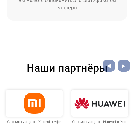
Вы можете ознакомиться с сертификатом
мастера
Наши партнёры
нтр Xiaomi в Уфе
Сервисный центр Huawei в Уфе
Сервисный це
У