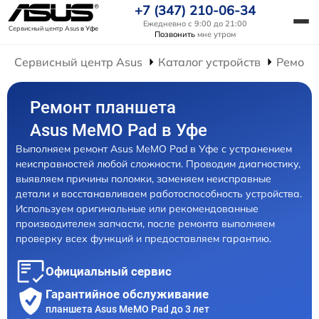
+7 (347) 210-06-34
Ежедневно с 9:00 до 21:00
Сервисный центр Asus
в Уфе
Позвонить
мне утром
Сервисный центр Asus
Каталог устройств
Ремонт
Ремонт планшета
Asus MeMO Pad в Уфе
Выполняем ремонт Asus MeMO Pad в Уфе с устранением
неисправностей любой сложности. Проводим диагностику,
выявляем причины поломки, заменяем неисправные
детали и восстанавливаем работоспособность устройства.
Используем оригинальные или рекомендованные
производителем запчасти, после ремонта выполняем
проверку всех функций и предоставляем гарантию.
Официальный сервис
Гарантийное обслуживание
планшета Asus MeMO Pad до 3 лет