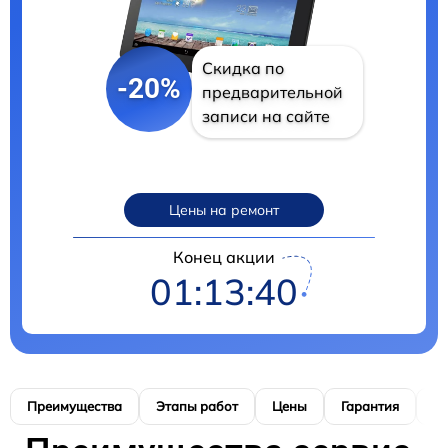
Скидка по
-20%
предварительной
записи на сайте
Цены на ремонт
Конец акции
01:13:39
Преимущества
Этапы работ
Цены
Гарантия
М