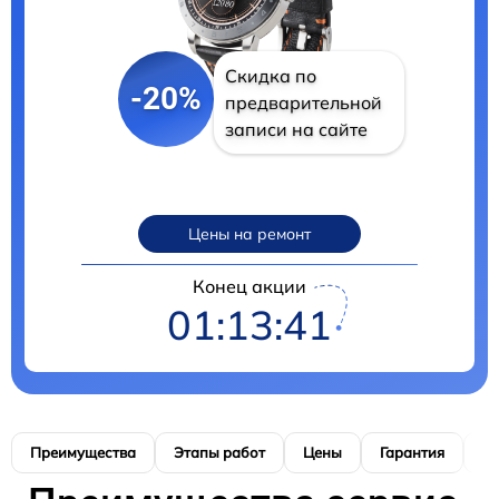
Скидка по
-20%
предварительной
записи на сайте
Цены на ремонт
Конец акции
01:13:40
Преимущества
Этапы работ
Цены
Гарантия
М