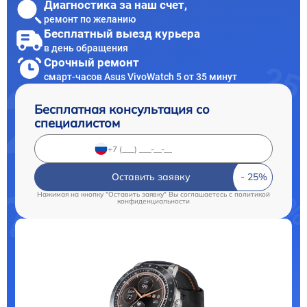
Диагностика за наш счет,
ремонт по желанию
Бесплатный выезд курьера
в день обращения
Срочный ремонт
смарт-часов Asus VivoWatch 5 от 35 минут
Бесплатная консультация со
специалистом
Оставить заявку
Нажимая на кнопку "Оставить заявку" Вы соглашаетесь c
политикой
конфиденциальности