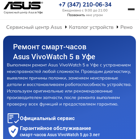
+7 (347) 210-06-34
Ежедневно с 9:00 до 21:00
Сервисный центр Asus
в Уфе
Позвонить
мне утром
Сервисный центр Asus
Каталог устройств
Ремонт
Ремонт смарт-часов
Asus VivoWatch 5 в Уфе
Выполняем ремонт Asus VivoWatch 5 в Уфе с устранением
неисправностей любой сложности. Проводим диагностику,
выявляем причины поломки, заменяем неисправные
детали и восстанавливаем работоспособность устройства.
Используем оригинальные или рекомендованные
производителем запчасти, после ремонта выполняем
проверку всех функций и предоставляем гарантию.
Официальный сервис
Гарантийное обслуживание
смарт-часов Asus VivoWatch 5 до 3 лет