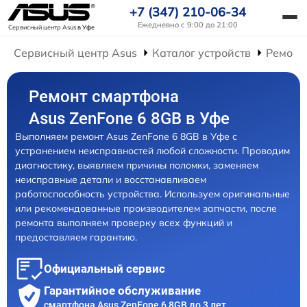
+7 (347) 210-06-34
Ежедневно с 9:00 до 21:00
Сервисный центр Asus
в Уфе
Сервисный центр Asus
Каталог устройств
Ремонт
Ремонт смартфона
Asus ZenFone 6 8GB в Уфе
Выполняем ремонт Asus ZenFone 6 8GB в Уфе с
устранением неисправностей любой сложности. Проводим
диагностику, выявляем причины поломки, заменяем
неисправные детали и восстанавливаем
работоспособность устройства. Используем оригинальные
или рекомендованные производителем запчасти, после
ремонта выполняем проверку всех функций и
предоставляем гарантию.
Официальный сервис
Гарантийное обслуживание
смартфона Asus ZenFone 6 8GB до 3 лет