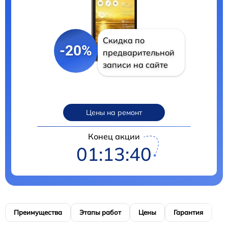
Скидка по
-20%
предварительной
записи на сайте
Цены на ремонт
Конец акции
01:13:39
Преимущества
Этапы работ
Цены
Гарантия
М