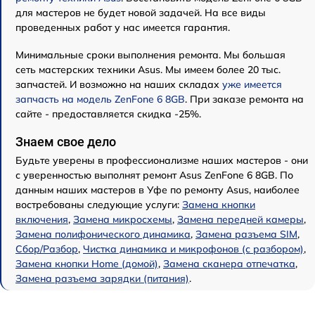
для мастеров не будет новой задачей. На все виды
проведенных работ у нас имеется гарантия.
Минимальные сроки выполнения ремонта. Мы большая
сеть мастерских техники Asus. Мы имеем более 20 тыс.
запчастей. И возможно на наших складах
уже имеется
запчасть на модель ZenFone 6 8GB
. При заказе ремонта на
сайте - предоставляется скидка -25%.
Знаем свое дело
Будьте уверены в профессионализме наших мастеров - они
с уверенностью выполнят ремонт Asus ZenFone 6 8GB. По
данным наших мастеров в Уфе по ремонту Asus, наиболее
востребованы следующие услуги:
Замена кнопки
включения
,
Замена микросхемы
,
Замена передней камеры
,
Замена полифонического динамика
,
Замена разъема SIM
,
Сбор/Разбор
,
Чистка динамика и микрофонов (с разбором)
,
Замена кнопки Home (домой)
,
Замена сканера отпечатка
,
Замена разъема зарядки (питания)
.